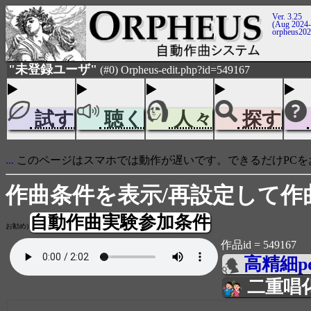
Ver. 3.25
(Aug 2024-
orpheus20
"未登録ユーザ"
(#0) Orpheus-edit.php?id=549167
試す
聴く
人々
探す
...
このページはスマホでは動作が遅いです。できるだけPCを
作曲条件を表示/再設定して作
自動作曲実験参加条件
お勧め)
作品id = 549167
高精細p
二重唱