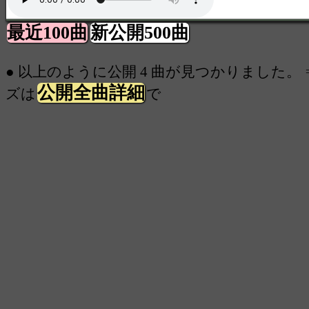
最近100曲
新公開500曲
● 以上のように公開 4 曲が見つかりました。 
公開全曲詳細
ズは
で