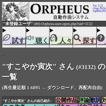
Ver. 3.25
(Aug 2024-
orpheus20
"未登録ユーザ"
(#0) Orpheus-user-open.php?uid=3132
試す
聴く
人々
探す
...
"すこやか寅次" さん
の
(#3132)
一覧
(再生最近順 1-6895 → ダウンロード、再配布自由)
公開作品
評論
歌詞
"すこやか寅次" さんの自己紹介↓