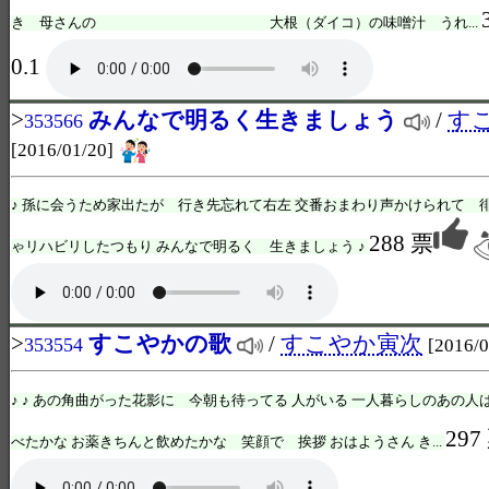
き 母さんの 大根（ダイコ）の味噌汁 うれ...
0.1
>
みんなで明るく生きましょう
/
す
353566
[2016/01/20]
♪ 孫に会うため家出たが 行き先忘れて右左 交番おまわり声かけられて 
288 票
ゃリハビリしたつもり みんなで明るく 生きましょう ♪
>
すこやかの歌
/
すこやか寅次
353554
[2016/0
♪ ♪ あの角曲がった花影に 今朝も待ってる 人がいる 一人暮らしのあの人
297
べたかな お薬きちんと飲めたかな 笑顔で 挨拶 おはようさん き...