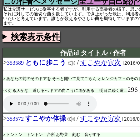
この作者へメッセージ
全ユーザ自己紹介
私は介護サービスに従事する者ですが、利用する高齢者の様子、思い
それに対しての適切な曲を欲しています。でき上がった歌は、利用者
いたいと考えています。誰もが歌えるやさしい曲を期待していますの
ます。
検索表示条件
作品id タイトル
/
作者
>
ともに歩こう
/
すこやか寅次
353589
[2016/0
♪ あなたの前のそのドアを そっと開いて見てごらん オレンジカフェのそ
296
べ 灯る仄かな 道しるべ ドアの向こうに道がある 明日に続く道...
>
すこやか体操
/
すこやか寅次
353572
[2016/0
♪ トントン トントン 台所 お野菜 刻む 音がす