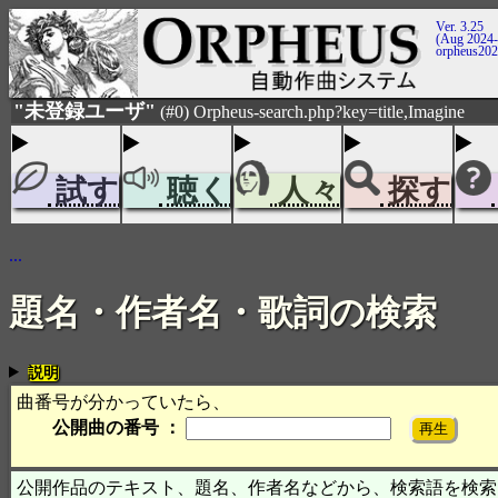
Ver. 3.25
(Aug 2024-
orpheus20
"未登録ユーザ"
(#0) Orpheus-search.php?key=title,Imagine
試す
聴く
人々
探す
...
題名・作者名・歌詞の検索
説明
曲番号が分かっていたら、
公開曲の番号 ：
公開作品のテキスト、題名、作者名などから、検索語を検索