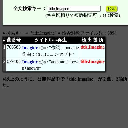
全文検索キー ：
(空白区切りで複数指定可→ OR検索)
● 検索キー＝ "title,Imagine" ● 検索対象ファイル数：6894
#
曲番号
タイトル⇒再生
検 出 箇 所
1
706583
title,Imagine
Imagine
/ "作詞：andante
作曲：ねこにコンセプト"
2
679108
title,Imagine
Imagine
/ "andante / anow
n+anown"
●以上のように、公開作品中で「title,Imagine」が 2 曲、2
た。