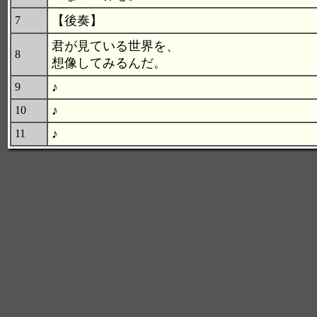
【後奏】
7
君が見ている世界を、
8
想像してみるんだ。
♪
9
♪
10
♪
11