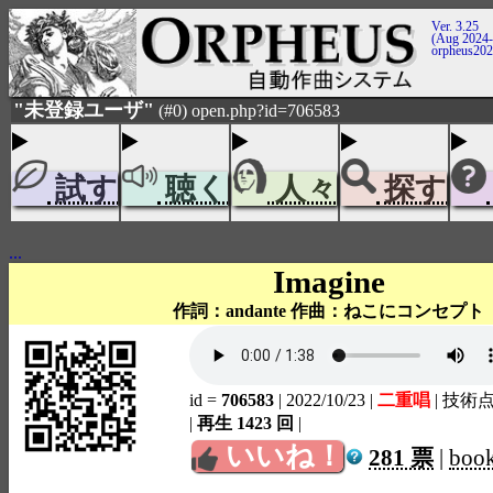
Ver. 3.25
(Aug 2024-
orpheus20
"未登録ユーザ"
(#0) open.php?id=706583
試す
聴く
人々
探す
...
Imagine
作詞：andante 作曲：ねこにコンセプト
id =
706583
| 2022/10/23
|
二重唱
| 技術
|
再生 1423 回
|
いいね！
281 票
|
boo