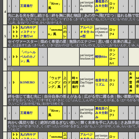
最低音の
pat/instpat/
「River」
ロッ
↓
↓
王道進行
↓
↓
↓
↓
Bach846p.
み８分刻
↓
↓
風
ク3
sh
み
4
先にある光を探し続ける | 絆を胸に挑む物語 | あの空へ飛び立つ | 溢れる熱で
さ^き/に/あ_る/ひ^かり_/お/さ^がし/つ^ずける /;き^ずな/お/む^ね_/に/い^どむ/も^のが_たり /;
^ふれ_る/ね^つ_/で/せ_かい/お/か^えろ
♭♭
丸の内サデ
上
アルペジ
pat/instpa
「snowma
ロッ
↓
♭♭
ィスティッ
↓
の
↓
↓
オ８分♪bs
t/Queen-sl
↓
↓
n」風
ク4
ow.sh
5
♭♭
ク進行x4
レ
at型
セイヴァースター | 煌めく希望の星 | 無限のエナジー | 思い描く未来の風よ
⇔
せ_えばあすたあ /;き^らめ_く/き^ぼお/の/ほ^し /;む^げん/の/え_なじい /;お^もいえが_く/み_
ロッ
「パッヘル
クン
pat/instpat/
↓
♭♭
ベルのカノ
↓
軽快04ss
↓
bruckner.sh
ロー
6
ン」風
ル1
♪
⇔
女
「ウェデ
上
時々
声
0
pat/instpat/
低音付点
ロッ
(
↓
♭
KOMURO
↓
ィングソ
の
ド
跳躍
DayTrippe
↓
普
リズム
ク2
r.sh
音
ング」風
ド
進行
通
7
声
絆を信じて進む先に | 自分自身の答えがある | 広がる空に躍る炎 | 熱い鼓動が
き^ずな/お/し^んじ_/て/す^すむ/さ^き/に /;じ^ぶんじ_しん/の/こ^た_え/が/あ_る /;ひ^ろがる/そ
つ_い/こ^どお/が/む^ね_/お/か^けめぐる
最低音の
pat/instpat/
「River」
ロッ
↓
↓
王道進行
↓
↓
↓
↓
Bach846p.
み８分刻
↓
↓
風
ク3
sh
み
8
向かい風切り裂く | 絶対の揺るぎない想い | 輝く未来を手に入れる | さあ限界
む^かい/か^ぜ/き^りさ_く /;ぜ^ったい/の/ゆ^るぎな_い/お^も_い /;か^がや_く/み_らい/お/て_/
こ^え/て
♭♭
丸の内サデ
上
アルペジ
pat/instpa
「snowma
ロッ
↓
♭♭
ィスティッ
↓
の
↓
↓
オ８分♪bs
t/Queen-sl
↓
↓