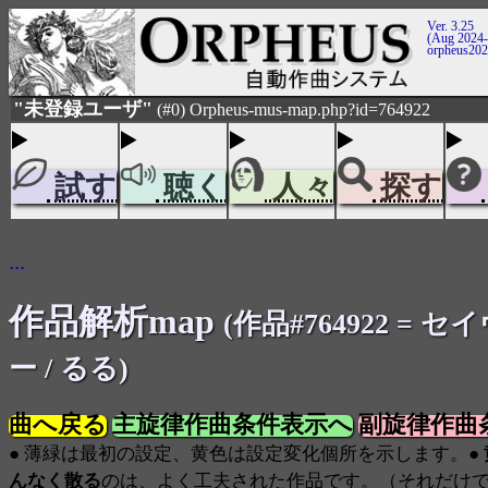
Ver. 3.25
(Aug 2024-
orpheus20
"未登録ユーザ"
(#0) Orpheus-mus-map.php?id=764922
試す
聴く
人々
探す
...
作品解析map
(作品#764922 = 
ー / るる)
曲へ戻る
主旋律作曲条件表示へ
副旋律作曲
● 薄緑は最初の設定、黄色は設定変化個所を示します。●
んなく散る
のは、よく工夫された作品です。（それだけ