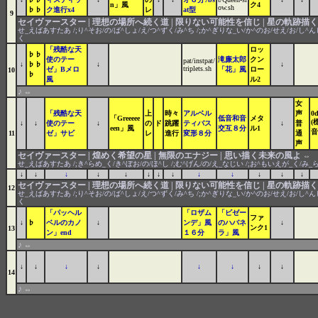
n」風
ク4
ow.sh
♭♭
ク進行x4
レ
at型
9
セイヴァースター | 理想の場所へ続く道 | 限りない可能性を信じ | 星の軌跡描く
せ_えばあすたあ /;り^そお/の/ば^しょ/え/つ^ずく/み^ち /;か^ぎりな_い/か^のお/せえ/お/し^んじ
く
「残酷な天
ロッ
♭♭
使のテー
滝廉太郎
クン
pat/instpat/
↓
♭♭
↓
↓
triplets.sh
ゼ」Bメロ
「花」風
ロー
10
♭
風
ル2
♪
⇔
女
「残酷な天
上
時々
アルベル
声
0
「Greeeee
低音和音
メタ
(
↓
↓
使のテー
↓
の
ド
跳躍
ティバス
↓
普
een」風
交互８分
ル1
音
11
ゼ」サビ
レ
進行
変形８分
通
声
セイヴァースター | 煌めく希望の星 | 無限のエナジー | 思い描く未来の風よ
⇔
せ_えばあすたあ /;き^らめ_く/き^ぼお/の/ほ^し /;む^げん/の/え_なじい /;お^もいえが_く/み_
↓
↓
↓
↓
↓
↓
↓
↓
↓
↓
↓
↓
↓
セイヴァースター | 理想の場所へ続く道 | 限りない可能性を信じ | 星の軌跡描く
12
せ_えばあすたあ /;り^そお/の/ば^しょ/え/つ^ずく/み^ち /;か^ぎりな_い/か^のお/せえ/お/し^んじ
く
「パッヘル
「ロザム
「ビゼー
ファ
↓
♭
ベルのカノ
↓
ンデ」風
のハバネ
↓
ンク1
13
ン」end
１６分
ラ」風
♪
⇔
↓
↓
↓
↓
↓
↓
↓
↓
14
♪
⇔