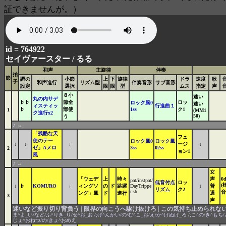
証できませんが。）
id = 764922
セイヴァースター /
るる
和声
主旋律
伴奏
拍
節
調の
小節
上
下
旋律
ドラ
速度
歌
子
和声進行
リズム型
伴奏音形
サブ音形
設定
選択
限
限
型
ムス
指定
声
８小
速い
丸の内サデ
♭♭
節全
ロッ
ロック風0
速い
ィスティッ
行進曲１
♭
部使
1ss
ク1
1
(MM1
ク進行x2
50)
う
♪
⇔
「残酷な天
フュ
使のテー
ロック風0
ロック風
↓
↓
↓
ージ
↓
ゼ」Aメロ
3ss
02ss
2
ョン1
風
♪
⇔
女
「ウェデ
上
時々
声
0
pat/instpat/
低音付点
ロッ
(
↓
♭
KOMURO
↓
ィングソ
の
ド
跳躍
DayTrippe
↓
普
リズム
ク2
r.sh
音
ング」風
ド
進行
通
3
声
迷いなど振り切り背負う | 限界の向こうへ駆け抜けろ | この気持ち止められない
ま^よ_い/など/ふ^りき_り/せ^お_お /;げ^んかい/の/む^こ_お/え/か^けぬけ_ろ /;こ^の/き^もち/と
じょ^おねつ/の/きょ^おめえ