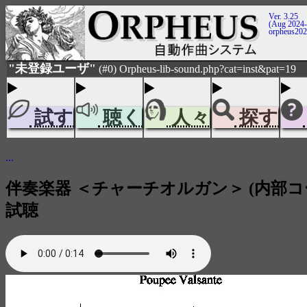
Ver. 3.25
(Aug 2024-
orpheus20
"未登録ユーザ"
(#0) Orpheus-lib-sound.php?cat=inst&pat=19
試す
聴く
人々
探す
...
伴奏楽器 ＜チャーチオルガン＞ (内部コー
試聴