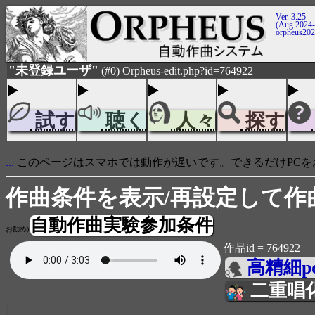
Ver. 3.25
(Aug 2024-
orpheus20
"未登録ユーザ"
(#0) Orpheus-edit.php?id=764922
試す
聴く
人々
探す
...
このページはスマホでは動作が遅いです。できるだけPCを
作曲条件を表示/再設定して作
自動作曲実験参加条件
お勧め)
作品id = 764922
高精細p
二重唱