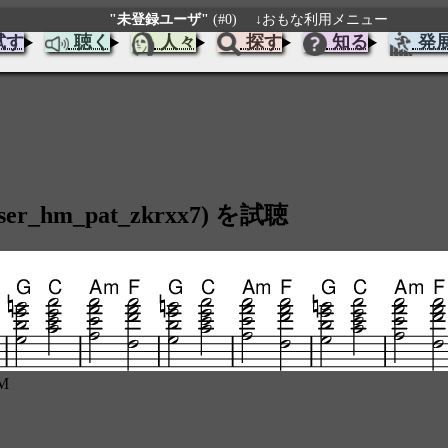
"未登録ユーザ"
(#0)
↓おもな利用メニュー
試す
聴く
人々
探す
知る
発
hm_pat_zkrxx7) を試聴
M