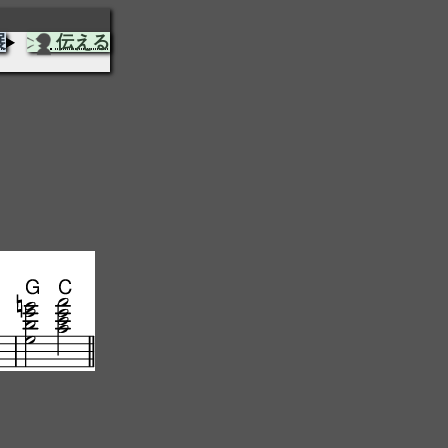
展
伝える