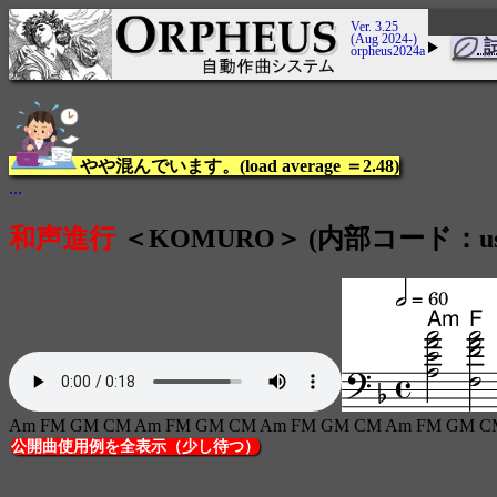
Ver. 3.25
(Aug 2024-)
orpheus2024a
やや混んでいます。(load average ＝2.48)
...
和声進行
＜KOMURO＞ (内部コード：user_
Am FM GM CM Am FM GM CM Am FM GM CM Am FM GM C
公開曲使用例を全表示（少し待つ）