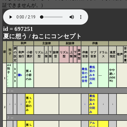
証できませんが。）
id = 697251
夏に想う /
ねこにコンセプト
和声
主旋律
副旋律
伴奏
調
音
拍
旋
節
の
和声
小節
リズム
上
下
旋律
リズム
上
下
伴奏
サブ
ドラム
速度
声
子
律
歌声
設
進行
選択
型
限
限
型
型
限
限
音形
音形
ス
指定
音
型
定
量
4/4
最低
拍
♭
最低
やや
第 4
音の
子
♭
音の
遅い
傷b
小節
み８
----
♩
♭
み全
(MM
1
のみ
分刻
♩
96)
♭
音符
♩
み
♩
♪
⇔
最低
第 1,
音の
2 小
↓
↓
↓
↓
み４
↓
↓
節の
2
分刻
み
み
♪
⇔
アル
第 5,
ペジ