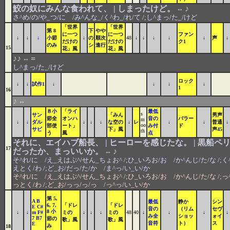
鮫の奴にみんな食われて、 | しまったけど。
♪
⇔
さ^め/の/や_つ/に /み^んな_/く^わ_/れ/て /;し^まっ/た_/けど
「世界
「世界
第 8
下
やや
に一つ
に一つ
ファン
↓
↓
↓
小節
↓
の
順次
48
↓
↓
↓
↓
↓
声
↓
だけの
だけの
ク1
のみ
シ
進行
15
花」風
花」風
♪♪
=
⇔
し^まっ/た_/けど
ロック
↓
↓
試作1
↓
↓
↓
↓
1
16
♪
⇔
８小
「ライ
最低
s
サン
「みん
男声
節全
オンハ
音の
バラー
m
↓
↓
ダル
↓
↓
↓
な空の
↓
レ
↓
↓
普通
↓
oo
部使
ート」
み付
ド
サビ
下」風
声45
th
う
風
点
それに、エイハブ船長、 | ヒーローを感じたな。 | 黒船ペリ
17
だったか、まっいいか。
♪
⇔
そ^れ/に /え_えはぶ^/せん_ちょお^ /;ひ_いろお/お /か^んじ/た/な /;
えとく/わ /;ど_お/だっ/た/か /ま^っ/い_い/か
そ^れ/に /え_えはぶ^/せん_ちょお^ /;ひ_いろお/お /か^んじ/た/な /;
っとく/わ /;ど_お/っっ/っ/っ /っ^っ/い_い/か
第 5,
A B
最低
静か
シン
6, 7,
「ドレ
「ドレ
E C#
音の
（リム
セヴ
8 小
↓
↓
m F#
ミの
↓
↓
↓
ミの
48
40
↓
↓
↓
↓
み全
ショッ
ォイ
7 B7
節の
歌」風
歌」風
音符
ト）
ス
E
み
18