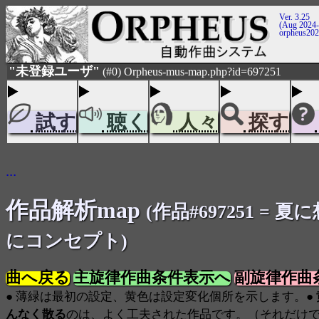
Ver. 3.25
(Aug 2024-
orpheus20
"未登録ユーザ"
(#0) Orpheus-mus-map.php?id=697251
試す
聴く
人々
探す
...
作品解析map
(作品#697251 = 夏
にコンセプト)
曲へ戻る
主旋律作曲条件表示へ
副旋律作曲
● 薄緑は最初の設定、黄色は設定変化個所を示します。●
んなく散る
のは、よく工夫された作品です。（それだけ