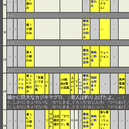
↓
↓
↓
↓
音の
↓
節の
ドラ
10
み
み
ム）
♪
⇔
最低
第 7
音の
↓
↓
↓
小節
み４
↓
----
↓
11
のみ
分刻
み
♪
⇔
最低
第 8
単純
フュー
音の
↓
↓
↓
小節
に和
↓
ジョン
み全
12
のみ
音
1
音符
♪
⇔
最低
第 1,
「言葉
拍刻
上
s
クリ
2, 3,
1/8弱
音の
男声
にでき
フ
み和
ソ
の
m
4 小
↓
↓
シェ
↓
↓
起■雪
み８
↓
↓
普通
↓
oo
ない」
♯
ァ
音４
レ
節の
かな
の花風
分刻
声45
th
風
♯
分
み
13
み
確かに巨大なカジキマグロ、 | 老人は釣り上げたよ。
♪
⇔
た_しか/に/きょ^だい/な /か^じきま_ぐろ /;ろ^おじん/わ /つ^りあげ_/た
た_しか/に/きょ^だい/な /か^じきま_ぐろ /;ろ^おじっ/っ /つ^りあげ_/た
落ち着
最低
第 5,
下
ほぼ
「サウ
単純
いた
6, 7
音の
の
↓
↓
↓
↓
ソ
順次
ダー
55
40
↓
に和
（リム
↓
↓
↓
小節
み全
ラ
進行
ジ」風
音
ショッ
14
のみ
♯
音符
ト）