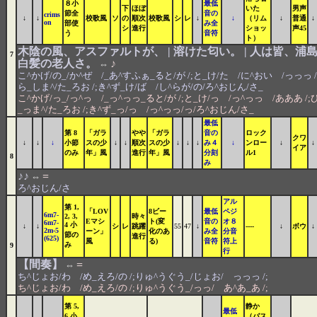
８小
最低
下
ほぼ
いた
男声
節全
音の
crims
↓
↓
校歌風
ソ
の
順次
校歌風
シ
レ
↓
↓
（リム
↓
普通
↓
on
部使
み全
シ
進行
ショッ
声45
う
音符
ト）
木陰の風、アスファルトが、 | 溶けた匂い。 | 人は皆、浦島
7
白髪の老人さ。
♪
⇔
こ^かげ/の_/か^ぜ /_あ^すふぁ_ると/が /;と_け/た /に^おい /っっっ /
ら_しま^/た_ろお /;き^ず_け/ば /し^らが/の/ろ^おじん/さ_
こ^かげ/っ_/っ^っ /_っ^っっ_ると/が /;と_け/っ /っ^っっ /あああ /;
_っま^/た_ろお /;き^ず_っ/っ /っ^っっ/っ/ろ^おじん/さ_
最低
第 8
「ガラ
やや
「ガラ
音の
ロック
クワ
↓
↓
↓
小節
スの少
↓
↓
順次
スの少
↓
↓
↓
み４
↓
ンロー
↓
↓
イア
のみ
年」風
進行
年」風
分刻
ル1
8
み
♪♪
=
⇔
ろ^おじん/さ
アル
第 1,
「LOV
8ビー
最低
ペジ
6m7-
2, 3,
時々
Eマシ
ト(変
音の
オ８
6m7-
4 小
↓
↓
シ
レ
跳躍
55
47
↓
----
↓
ボウ
↓
2m-5
ーン」
化のあ
み全
分音
節の
進行
(625)
風
る)
音符
符上
み
9
行
【間奏】
=
⇔
ち^じょお/わ /め_えろ/の /;りゅ^うぐう_/じょお/ っっっ /;
ち^じょお/わ /め_えろ/の /;りゅ^うぐう_/っっ/ あ^あ_あ /;
第 5,
静か
最低
6 小
（バス