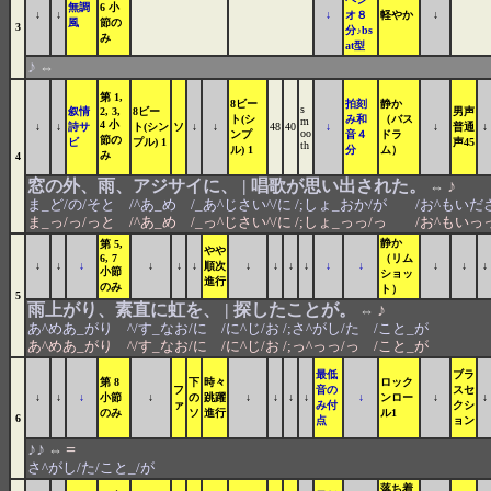
無調
6 小
↓
↓
↓
オ８
軽やか
↓
風
節の
3
分♪bs
み
at型
♪
⇔
第 1,
8ビー
拍刻
静か
s
叙情
2, 3,
8ビー
男声
ト(シ
み和
（バス
m
4 小
↓
↓
詩サ
ト(シン
ソ
↓
↓
48
40
↓
↓
普通
↓
oo
ンプ
音４
ドラ
節の
ビ
プル) 1
声45
th
ル) 1
分
ム）
み
4
窓の外、雨、アジサイに、 | 唱歌が思い出された。
♪
⇔
ま_ど/の/そと /^あ_め /_あ^じさい^/に /;しょ_おか/が /お^もいだ
ま_っ/っ/っと /^あ_め /_っ^じさい^/に /;しょ_っっ/っ /お^もいっ
静か
第 5,
やや
6, 7
（リム
↓
↓
↓
↓
↓
↓
順次
↓
↓
↓
↓
↓
↓
↓
↓
↓
小節
ショッ
進行
のみ
ト）
5
雨上がり、素直に虹を、 | 探したことが。
♪
⇔
あ^めあ_がり ^/す_なお/に /に^じ/お /;さ^がし/た /こと_が
あ^めあ_がり ^/す_なお/に /に^じ/お /;っ^っっ/っ /こと_が
最低
ブラ
第 8
下
時々
ロック
フ
音の
スセ
↓
↓
↓
小節
↓
の
跳躍
↓
↓
↓
↓
↓
ンロー
↓
↓
ァ
み付
クシ
のみ
ソ
進行
ル1
6
点
ョン
♪♪
=
⇔
さ^がし/た/こと_/が
落ち着