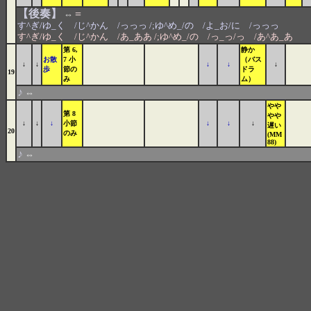
【後奏】
=
⇔
す^ぎ/ゆ_く /じ^かん /っっっ /;ゆ^め_/の /よ_お/に /っっっ
す^ぎ/ゆ_く /じ^かん /あ_ああ /;ゆ^め_/の /っ_っ/っ /あ^あ_あ
第 6,
静か
お散
7 小
（バス
↓
↓
↓
↓
↓
歩
節の
ドラ
19
み
ム）
♪
⇔
やや
第 8
やや
↓
↓
↓
小節
↓
↓
↓
遅い
20
のみ
(MM
88)
♪
⇔