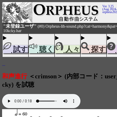
Ver. 3.25
(Aug 2024-
orpheus20
"未登録ユーザ"
(#0) Orpheus-lib-sound.php?cat=harmony&pat=
10kcky.har
試す
聴く
人々
探す
...
和声進行
＜crimson＞ (内部コード：user_
cky) を試聴