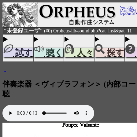
Ver. 3.25
(Aug 2024-
orpheus20
"未登録ユーザ"
(#0) Orpheus-lib-sound.php?cat=inst&pat=11
試す
聴く
人々
探す
...
伴奏楽器 ＜ヴィブラフォン＞ (内部コード
聴