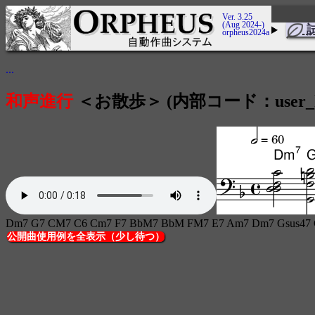
Ver. 3.25
(Aug 2024-)
orpheus2024a
...
和声進行
＜お散歩＞ (内部コード：user_hm
Dm7 G7 CM7 C6 Cm7 F7 BbM7 BbM FM7 E7 Am7 Dm7 Gsus47
公開曲使用例を全表示（少し待つ）