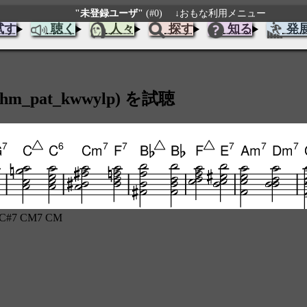
"未登録ユーザ"
(#0)
↓おもな利用メニュー
試す
聴く
人々
探す
知る
発
_pat_kwwylp) を試聴
 C#7 CM7 CM