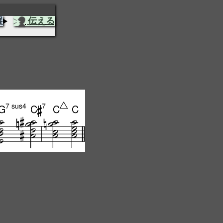
展
伝える