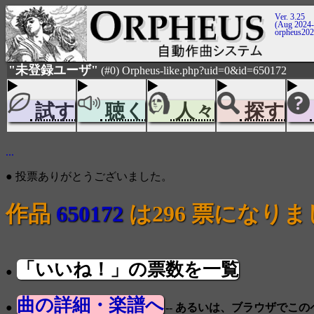
Ver. 3.25
(Aug 2024-
orpheus20
"未登録ユーザ"
(#0) Orpheus-like.php?uid=0&id=650172
試す
聴く
人々
探す
...
● 投票ありがとうございました。
作品
650172
は296 票になり
「いいね！」の票数を一覧
●
曲の詳細・楽譜へ
●
-- あるいは、ブラウザでこ