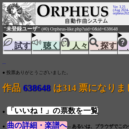
Ver. 3.25
(Aug 2024-
orpheus20
"未登録ユーザ"
(#0) Orpheus-like.php?uid=0&id=638648
試す
聴く
人々
探す
...
● 投票ありがとうございました。
作品
638648
は314 票になり
「いいね！」の票数を一覧
●
曲の詳細・楽譜へ
●
-- あるいは、ブラウザでこ