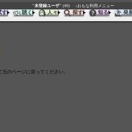
"未登録ユーザ"
(#0)
↓おもな利用メニュー
試す
聴く
人々
探す
知る
発
じて元のページに戻ってください。