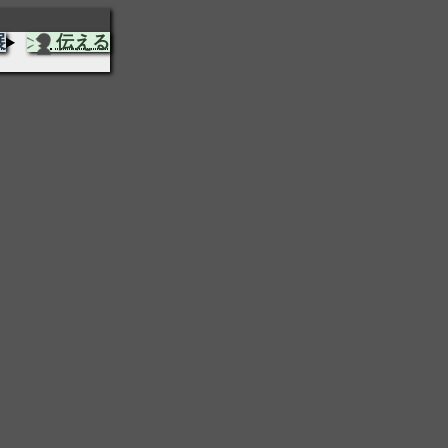
展
伝える