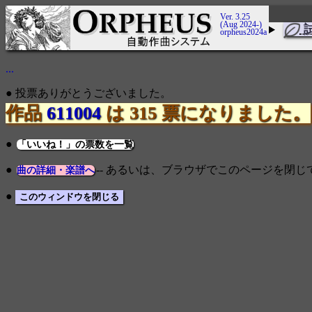
Ver. 3.25
(Aug 2024-)
orpheus2024a
...
● 投票ありがとうございました。
作品
611004
は 315 票になりました。
●
「いいね！」の票数を一覧
●
-- あるいは、ブラウザでこのページを閉
曲の詳細・楽譜へ
●