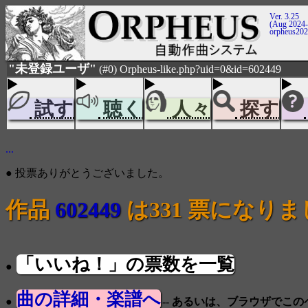
Ver. 3.25
(Aug 2024-
orpheus20
"未登録ユーザ"
(#0) Orpheus-like.php?uid=0&id=602449
試す
聴く
人々
探す
...
● 投票ありがとうございました。
作品
602449
は331 票になり
「いいね！」の票数を一覧
●
曲の詳細・楽譜へ
●
-- あるいは、ブラウザでこ