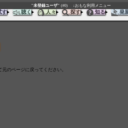
"未登録ユーザ"
(#0)
↓おもな利用メニュー
試す
聴く
人々
探す
知る
発
じて元のページに戻ってください。