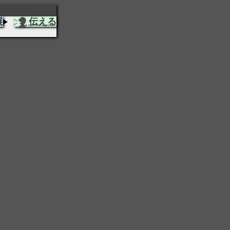
展
伝える