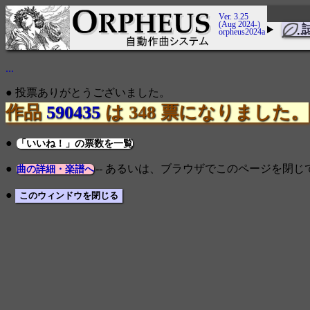
Ver. 3.25
(Aug 2024-)
orpheus2024a
...
● 投票ありがとうございました。
作品
590435
は 348 票になりました。
●
「いいね！」の票数を一覧
●
-- あるいは、ブラウザでこのページを閉
曲の詳細・楽譜へ
●