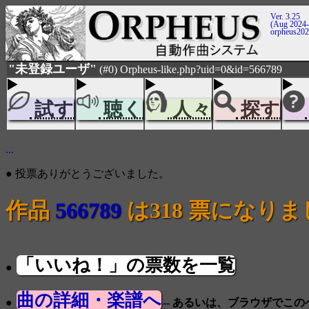
Ver. 3.25
(Aug 2024-
orpheus20
"未登録ユーザ"
(#0) Orpheus-like.php?uid=0&id=566789
試す
聴く
人々
探す
...
● 投票ありがとうございました。
作品
566789
は318 票になり
「いいね！」の票数を一覧
●
曲の詳細・楽譜へ
●
-- あるいは、ブラウザでこ