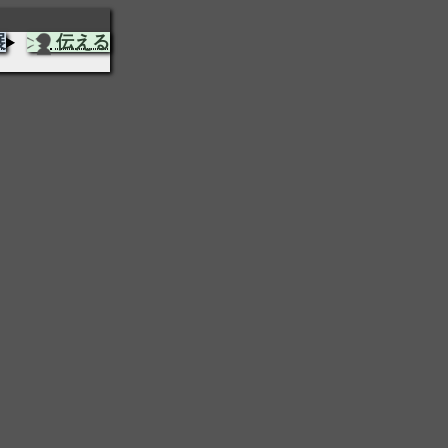
展
伝える