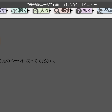
"未登録ユーザ"
(#0)
↓おもな利用メニュー
試す
聴く
人々
探す
知る
発
じて元のページに戻ってください。