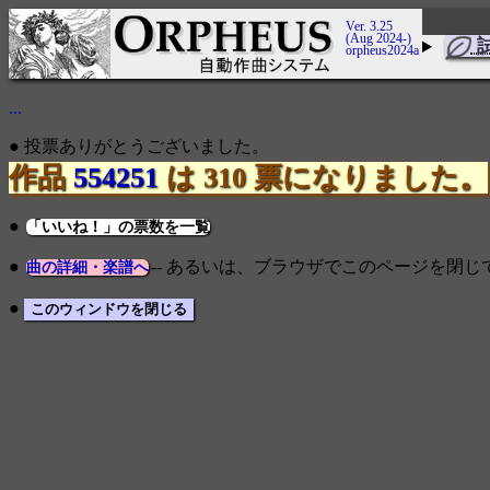
Ver. 3.25
(Aug 2024-)
orpheus2024a
...
● 投票ありがとうございました。
作品
554251
は 310 票になりました。
●
「いいね！」の票数を一覧
●
-- あるいは、ブラウザでこのページを閉
曲の詳細・楽譜へ
●