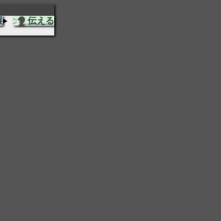
展
伝える