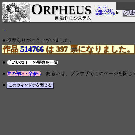
Ver. 3.25
(Aug 2024-)
orpheus2024a
...
● 投票ありがとうございました。
作品
514766
は 397 票になりました。
●
「いいね！」の票数を一覧
●
-- あるいは、ブラウザでこのページを閉
曲の詳細・楽譜へ
●