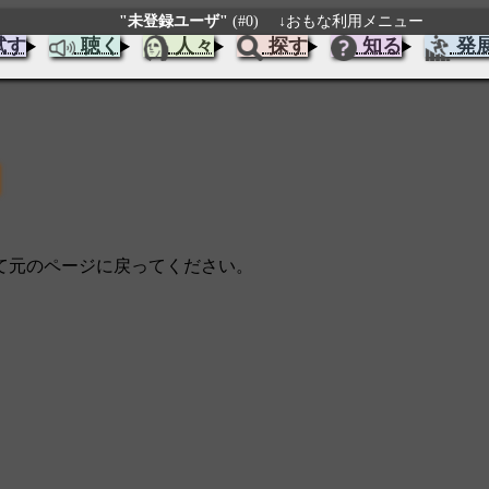
"未登録ユーザ"
(#0)
↓おもな利用メニュー
試す
聴く
人々
探す
知る
発
じて元のページに戻ってください。