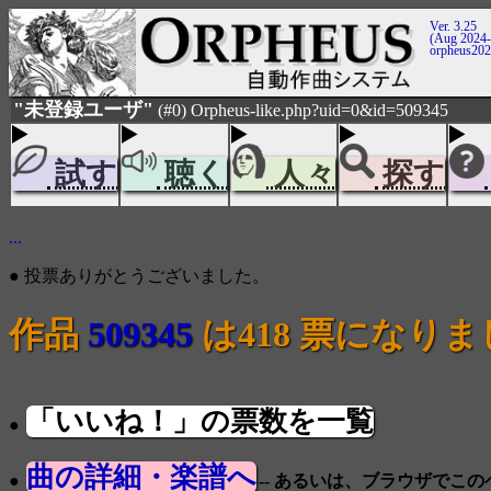
Ver. 3.25
(Aug 2024-
orpheus20
"未登録ユーザ"
(#0) Orpheus-like.php?uid=0&id=509345
試す
聴く
人々
探す
...
● 投票ありがとうございました。
作品
509345
は418 票になり
「いいね！」の票数を一覧
●
曲の詳細・楽譜へ
●
-- あるいは、ブラウザでこ