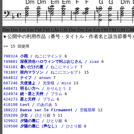
Dm Dm Em Em FM FM GM GM Dm Dm Em Em FM FM GM GM
● 公開中の利用作品（番号・タイトル・作者名と該当節番号
>> 15 回使用

790324 
小雨
 / ねこにマインド
749881 
深夜渋谷ハロウィンで叫ぶおじさん
 / xiao
743101 
暑いだけの夏
 / ねこにマインド
701807 
校内マラソン
 / ねこにコンセプト
664812 
ナイフ
 / anown
607246 
天使達よ
 / 光蛍様 / mico
448471 
明るい方へ
 / かりんとう
424974 
続・星と天秤
 / プラム
424273 
星と天秤
 / プラム
418108 
Lost
 / のあのあ
388222 
Danse sur le Firmament
 / 空狐翡翠
359209 
少女
 / ひとり姫
329922 
夕陽の裏に
 / ひとり姫
329500 
夕陽の裏に（声なし）
 / ひとり姫
 6