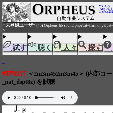
Ver. 3.25
(Aug 2024-
orpheus20
"未登録ユーザ"
(#0) Orpheus-lib-sound.php?cat=harmony&pat=
se
試す
聴く
人々
探す
...
和声進行
＜2m3m452m3m45＞ (内部コー
_pat_dspt8z) を試聴