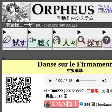
Ver. 3.25
(Aug 2024-
orpheus20
"未登録ユーザ"
(#0) open.php?id=388222
試す
聴く
人々
探す
...
Danse sur le Firmament
空狐翡翠
id =
388222
| 2016/08/27
|
二重唱
| 技術
|
再生 3014 回
|
いいね！
344 票
|
bookma