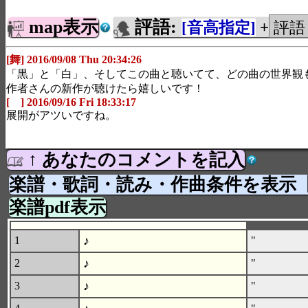
map表示
評語:
[音高指定]
+
[舞] 2016/09/08 Thu 20:34:26
「黒」と「白」、そしてこの曲と聴いてて、どの曲の世界観
作者さんの新作が聴けたら嬉しいです！
[ ] 2016/09/16 Fri 18:33:17
展開がアツいですね。
↑ あなたのコメントを記入
楽譜・歌詞・読み・作曲条件を表示
楽譜pdf表示
♪
1
"
♪
2
"
♪
3
"