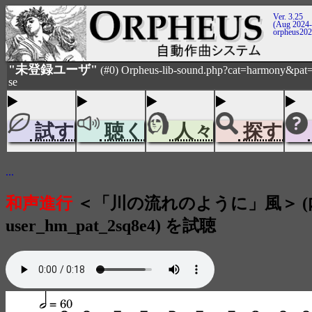
Ver. 3.25
(Aug 2024-
orpheus20
"未登録ユーザ"
(#0) Orpheus-lib-sound.php?cat=harmony&pat=
se
試す
聴く
人々
探す
...
和声進行
＜「川の流れのように」風＞ 
user_hm_pat_2sq8e4) を試聴