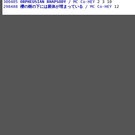
300405 
ORPHEUSIAN RHAPSODY
 / MC Co-HEY
298488 
櫻の樹の下には屍体が埋まっている
 / MC Co-HEY
 12