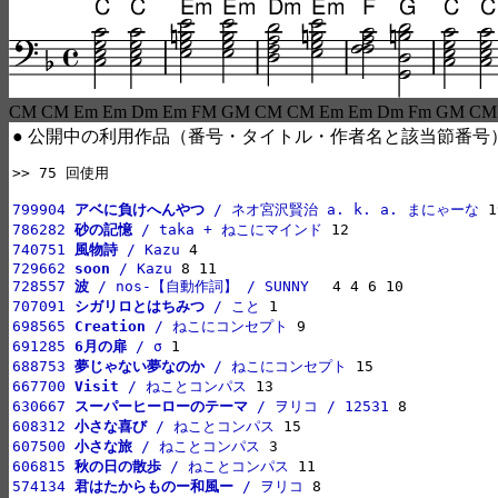
CM CM Em Em Dm Em FM GM CM CM Em Em Dm Fm GM CM
● 公開中の利用作品（番号・タイトル・作者名と該当節番号
>> 75 回使用

799904 
アベに負けへんやつ
 / ネオ宮沢賢治 a. k. a. まにゃーな
786282 
砂の記憶
 / taka + ねこにマインド
740751 
風物詩
 / Kazu
729662 
soon
 / Kazu
728557 
波
 / nos-【自動作詞】 / SUNNY　
707091 
シガリロとはちみつ
 / こと
698565 
Creation
 / ねこにコンセプト
691285 
6月の扉
 / σ
688753 
夢じゃない夢なのか
 / ねこにコンセプト
667700 
Visit
 / ねことコンパス
630667 
スーパーヒーローのテーマ
 / ヲリコ / 12531
608312 
小さな喜び
 / ねことコンパス
607500 
小さな旅
 / ねことコンパス
606815 
秋の日の散歩
 / ねことコンパス
574134 
君はたからものー和風ー
 / ヲリコ