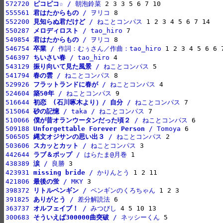
572720 
ピコピコ☆
 / 朝泡鈴菜
555561 
君はたからもの
 / ヲリコ
552200 
見知らぬ君だけど
 / ねことコンパス
550287 
メロディロスト
 / tao_hiro
549854 
君はたからもの
 / ヲリコ
546754 
卒業
 / 作詞：むぅさん／作曲：tao_hiro
546397 
ちいさい春
 / tao_hiro
543129 
振り向いて見た風景
 / ねことコンパス
541794 
春の雲
 / ねことコンパス
529926 
フラットランドに春が
 / ねことコンパス
524604 
築50年
 / ねことコンパス
516644 
初恋　(石川啄木より）/ 自分
 / ねことコンパス
515064 
砂の記憶
 / taka / ねことコンパス
510066 
僕が昔オランウータンだった頃２
 / ねことコンパス
509188 
Unforgettable Forever Person
 / Tomoya
506505 
縄文オジサンの思い出３
 / ねことコンパス
503606 
スカッとカット
 / ねことコンパス
442644 
ラブ＆ポップ
 / はらたま@月巻
438389 
涙
 / 良勝
423931 
missing bride
 / かりんとう
421806 
最後の蛍
 / MKY
398372 
リトルペンギン
 / ペンギンのくろちゃん
391825 
ありがとう
 / 差分解読法
363737 
オルフェイブ！
 / みつびし
300683 
そういえば300000曲突破
 / ネッシーくん