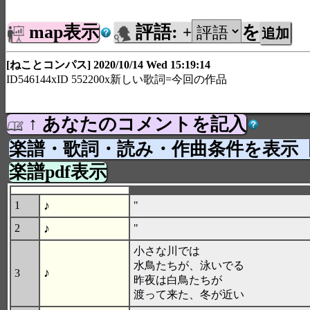
map表示
評語:
を
+
[ねことコンパス] 2020/10/14 Wed 15:19:14
ID546144xID 552200x新しい歌詞=今回の作品
↑ あなたのコメントを記入
楽譜・歌詞・読み・作曲条件を表示
楽譜pdf表示
♪
1
"
♪
2
"
小さな川では
水鳥たちが、泳いでる
♪
3
昨夜は白鳥たちが
渡って来た、冬が近い