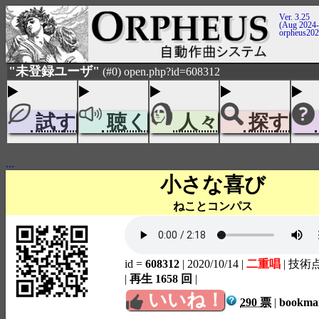
Ver. 3.25
(Aug 2024-
orpheus20
"未登録ユーザ"
(#0) open.php?id=608312
試す
聴く
人々
探す
...
小さな喜び
ねことコンパス
id =
608312
| 2020/10/14
|
二重唱
| 技術
|
再生 1658 回
|
いいね！
290 票
|
bookm