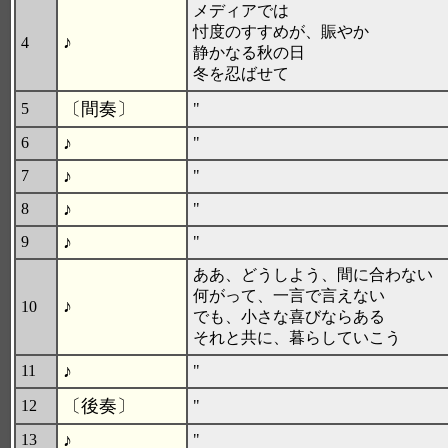
メディアでは
忖度のすすめが、賑やか
♪
4
静かなる秋の日
冬を忍ばせて
〔間奏〕
5
"
♪
6
"
♪
7
"
♪
8
"
♪
9
"
ああ、どうしよう、間に合わない
何がって、一言で言えない
♪
10
でも、小さな喜びならある
それと共に、暮らしていこう
♪
11
"
〔後奏〕
12
"
♪
13
"