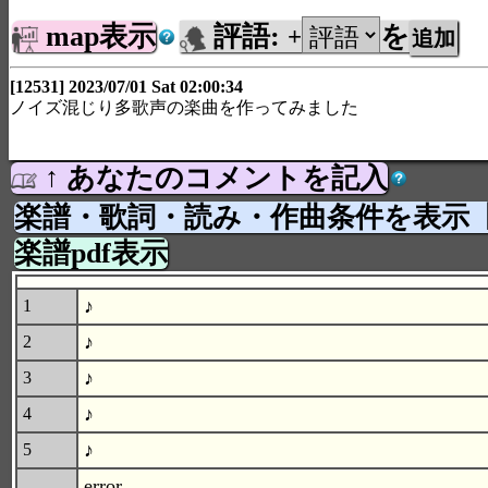
map表示
評語:
を
+
[12531] 2023/07/01 Sat 02:00:34
ノイズ混じり多歌声の楽曲を作ってみました
↑ あなたのコメントを記入
楽譜・歌詞・読み・作曲条件を表示
楽譜pdf表示
♪
1
♪
2
♪
3
♪
4
♪
5
error