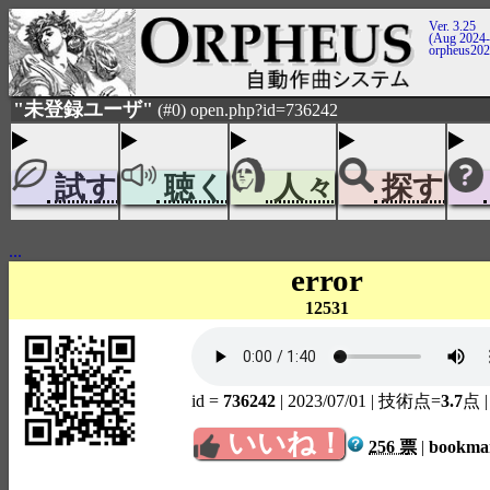
Ver. 3.25
(Aug 2024-
orpheus20
"未登録ユーザ"
(#0) open.php?id=736242
試す
聴く
人々
探す
...
error
12531
id =
736242
| 2023/07/01
| 技術点=
3.7
点
いいね！
256 票
|
bookm