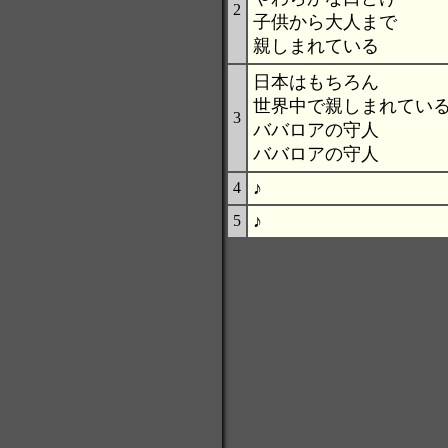
2
子供から大人まで
親しまれている
日本はもちろん
世界中で親しまれてい
3
ババロアの守人
ババロアの守人
♪
4
♪
5