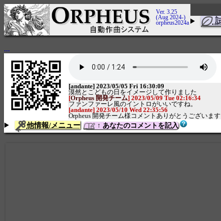
Ver. 3.25
(Aug 2024-)
orpheus2024a
...
[andante] 2023/05/05 Fri 16:30:09
漠然とこどもの日をイメージして作りました
[
Orpheus 開発チーム
] 2023/05/09 Tue 02:16:34
ファンファーレ風のイントロがいいですね。
[andante] 2023/05/10 Wed 22:35:56
Orpheus 開発チーム様コメントありがとうござ
他情報/メニュー
↑ あなたのコメントを記入