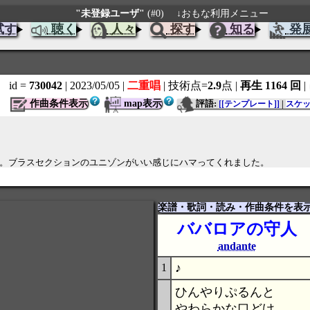
"未登録ユーザ"
(#0)
↓おもな利用メニュー
試す
聴く
人々
探す
知る
発
id =
730042
| 2023/05/05
|
二重唱
| 技術点=
2.9
点
|
再生 1164 回
|
作曲条件表示
map表示
評語:
[[テンプレート]]
|
スケ
います。ブラスセクションのユニゾンがいい感じにハマってくれました。
楽譜・歌詞・読み・作曲条件を表
ババロアの守人
andante
♪
1
ひんやりぷるんと
やわらかな口どけ