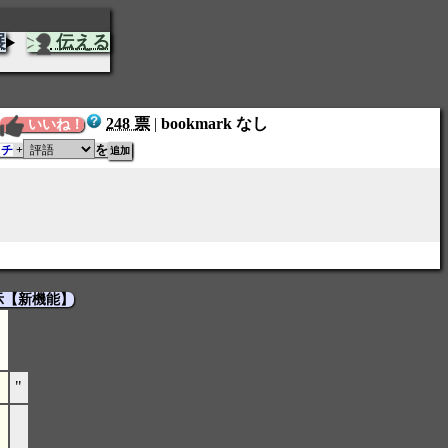
展
伝える
248 票
|
bookmark なし
いいね！
を
ッチ
+
示【新機能】
"