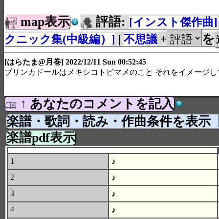
map表示
評語:
[インスト傑作曲]
を
クニック集(中級編）]
|
不思議
+
[はらたま@月巻] 2022/12/11 Sun 00:52:45
ブリンカドールはメキシコトビマメのこと それをイメージし
↑ あなたのコメントを記入
楽譜・歌詞・読み・作曲条件を表示
楽譜pdf表示
♪
1
♪
2
♪
3
♪
4