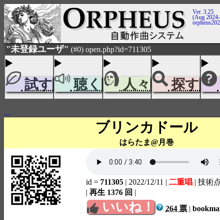
Ver. 3.25
(Aug 2024-
orpheus20
"未登録ユーザ"
(#0) open.php?id=711305
試す
聴く
人々
探す
...
ブリンカドール
はらたま@月巻
id =
711305
| 2022/12/11
|
二重唱
| 技術
|
再生 1376 回
|
いいね！
264 票
|
bookm