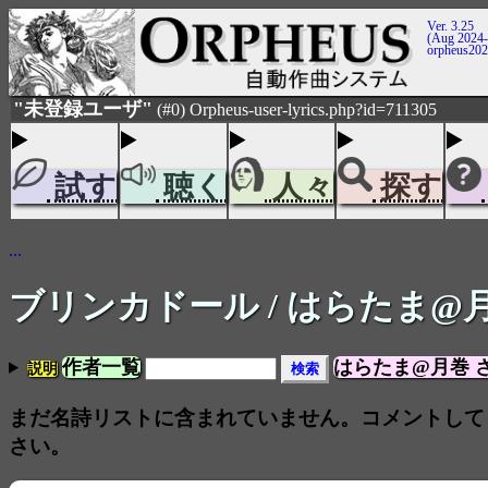
Ver. 3.25
(Aug 2024-
orpheus20
"未登録ユーザ"
(#0) Orpheus-user-lyrics.php?id=711305
試す
聴く
人々
探す
...
ブリンカドール
/ はらたま@
作者一覧
はらたま@月巻 
説明
まだ名詩リストに含まれていません。コメントして
さい。