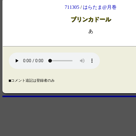
711305
/
はらたま@月巻
ブリンカドール
あ
■コメント追記は登録者のみ