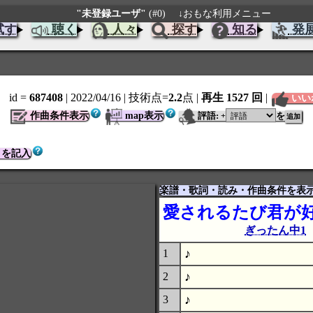
"未登録ユーザ"
(#0)
↓おもな利用メニュー
試す
聴く
人々
探す
知る
発
id =
687408
| 2022/04/16
| 技術点=
2.2
点
|
再生 1527 回
|
いい
作曲条件表示
map表示
評語:
を
+
トを記入
楽譜・歌詞・読み・作曲条件を表
愛されるたび君が
ぎったん中1
♪
1
♪
2
♪
3