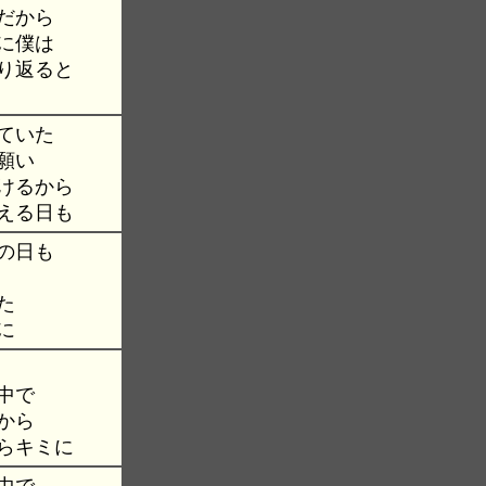
だから
に僕は
り返ると
ていた
願い
けるから
える日も
の日も
た
に
中で
から
らキミに