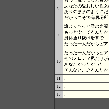
もっと愛してるの愛の
あなたの愛おしい程女
8
ありのままのようにだ
だからこそ後悔居場所
誰よりもっと君の光闇
もっと愛してるんだか
9
身体通り抜け暗闇で
たった一人だからピア
たった一人だからピア
そのメロディ私だけが
10
あなただっただった
そんなとこ返るんだか
♪
11
♪
12
♪
13