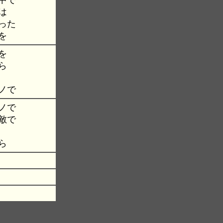
中で
は
った
を
を
ら
ノで
ノで
敵で
ら