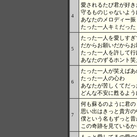
愛されるたび君が好き
守るものじゃないよう
4
あなたのメロディー振
たった一人キミだった
たった一人を愛しすぎ
だからお願いだからお
5
たった一人を許して行
あなたのずるホント笑
たった一人が笑えばあ
たった一人の心わ
6
あなたが苦しくてだっ
どんな不安に甦るよう
何も蘇るのように君の
思い出はきっと貴方の
7
僕という名もずっと昔
この奇跡を見ているか