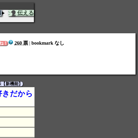
展
伝える
260 票
|
bookmark なし
ね！
示【新機能】
好きだから