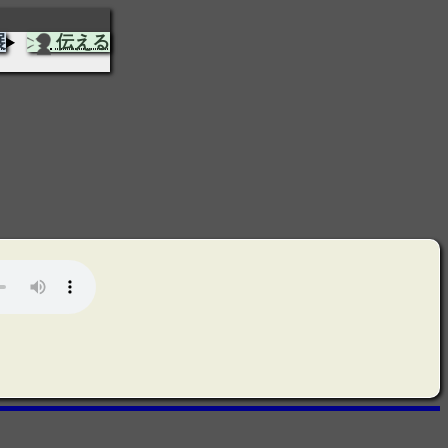
展
伝える