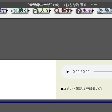
"未登録ユーザ"
(#0)
↓おもな利用メニュー
試す
聴く
人々
探す
知る
発
■コメント追記は登録者のみ