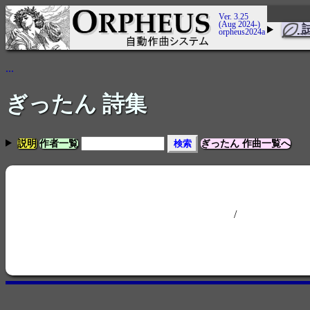
Ver. 3.25
(Aug 2024-)
orpheus2024a
...
ぎったん 詩集
説明
作者一覧
ぎったん 作曲一覧へ
/