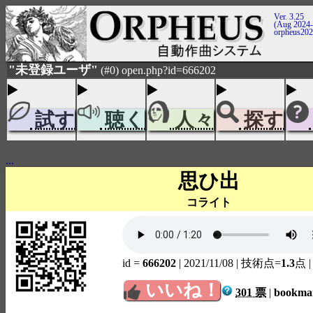
Ver. 3.25
(Aug 2024-
orpheus20
"未登録ユーザ"
(#0) open.php?id=666202
試す
聴く
人々
探す
...
思ひ出
コライト
id =
666202
| 2021/11/08
| 技術点=
1.3
点
いいね！
301 票
|
bookm