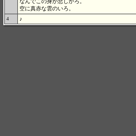
なんでこの身が悲しかろ。
空に真赤な雲のいろ。
♪
4