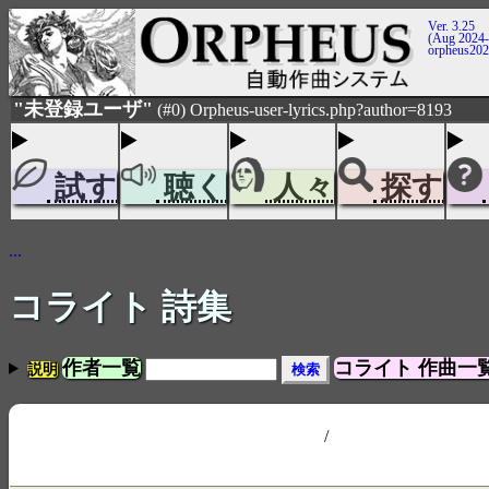
Ver. 3.25
(Aug 2024-
orpheus20
"未登録ユーザ"
(#0) Orpheus-user-lyrics.php?author=8193
試す
聴く
人々
探す
...
コライト 詩集
作者一覧
コライト 作曲一
説明
/