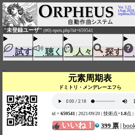
Ver. 3.25
(Aug 2024-
orpheus20
"未登録ユーザ"
(#0) open.php?id=659541
試す
聴く
人々
探す
...
元素周期表
ドミトリ・メンデレーエフら
id =
659541
| 2021/09/20
| 技術点=
1.8
点
|
いいね！
399 票
|
boo