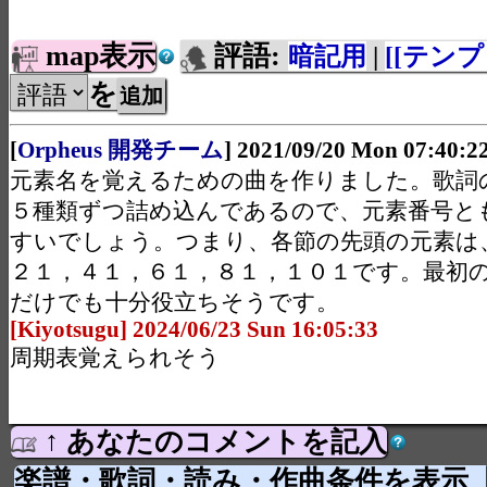
map表示
評語:
暗記用
|
[[テンプ
を
[
Orpheus 開発チーム
] 2021/09/20 Mon 07:40:2
元素名を覚えるための曲を作りました。歌詞
５種類ずつ詰め込んであるので、元素番号と
すいでしょう。つまり、各節の先頭の元素は
２１，４１，６１，８１，１０１です。最初
だけでも十分役立ちそうです。
[Kiyotsugu] 2024/06/23 Sun 16:05:33
周期表覚えられそう
↑ あなたのコメントを記入
楽譜・歌詞・読み・作曲条件を表示