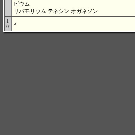
ビウム
リバモリウム テネシン オガネソン
1
♪
0