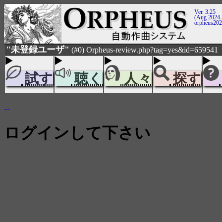
Ver. 3.25
(Aug 2024-
orpheus20
"未登録ユーザ"
(#0) Orpheus-review.php?tag=yes&id=659541
試す
聴く
人々
探す
...
ログインして下さい