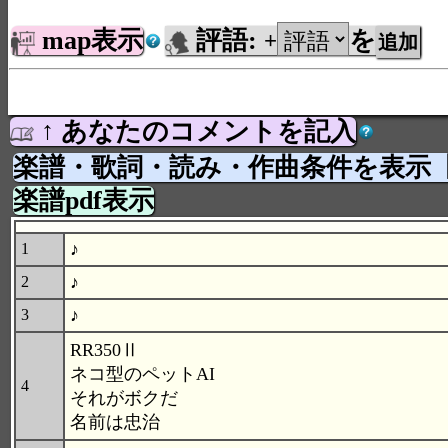
map表示
評語:
を
+
↑ あなたのコメントを記入
楽譜・歌詞・読み・作曲条件を表示
楽譜pdf表示
♪
1
♪
2
♪
3
RR350Ⅱ
ネコ型のペットAI
4
それがボクだ
名前は忠治