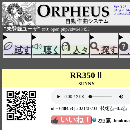
Ver. 3.25
(Aug 2024-
orpheus20
"未登録ユーザ"
(#0) open.php?id=648453
試す
聴く
人々
探す
...
RR350Ⅱ
SUNNY
id =
648453
| 2021/07/03
| 技術点=
3.2
点
いいね！
279 票
|
bookm