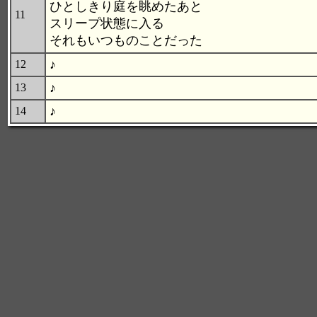
ひとしきり庭を眺めたあと
11
スリープ状態に入る
それもいつものことだった
♪
12
♪
13
♪
14