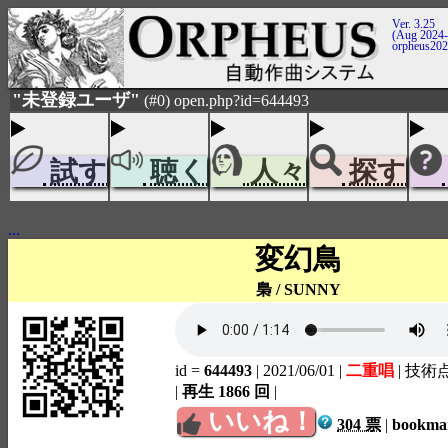
Ver. 3.25
(Aug 2024-
orpheus20
"未登録ユーザ"
(#0) open.php?id=644493
試す
聴く
人々
探す
...
変幻鳥
梟 / SUNNY
id =
644493
| 2021/06/01
|
二重唱
| 技術
|
再生 1866 回
|
いいね！
304 票
|
bookm