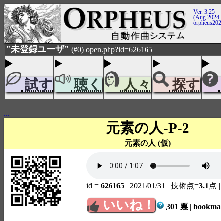
Ver. 3.25
(Aug 2024-
orpheus20
"未登録ユーザ"
(#0) open.php?id=626165
試す
聴く
人々
探す
...
元素の人-P-2
元素の人 (仮)
id =
626165
| 2021/01/31
| 技術点=
3.1
点
いいね！
301 票
|
bookm