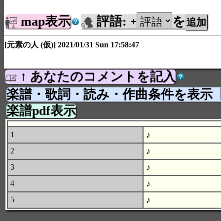
map表示
評語:
を
+
[元素の人 (仮)] 2021/01/31 Sun 17:58:47
↑ あなたのコメントを記入
楽譜・歌詞・読み・作曲条件を表示
楽譜pdf表示
♪
1
♪
2
♪
3
♪
4
♪
5