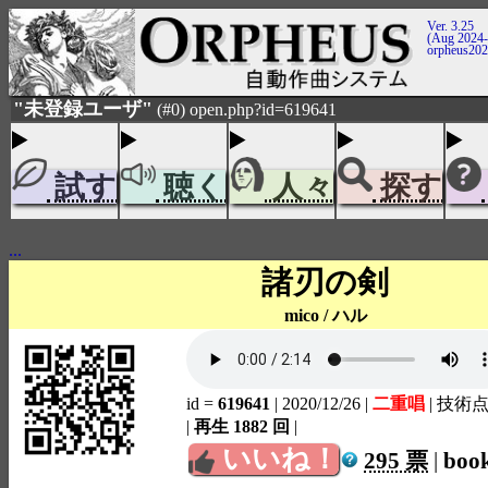
Ver. 3.25
(Aug 2024-
orpheus20
"未登録ユーザ"
(#0) open.php?id=619641
試す
聴く
人々
探す
...
諸刃の剣
mico / ハル
id =
619641
| 2020/12/26
|
二重唱
| 技術点
|
再生 1882 回
|
いいね！
295 票
|
boo