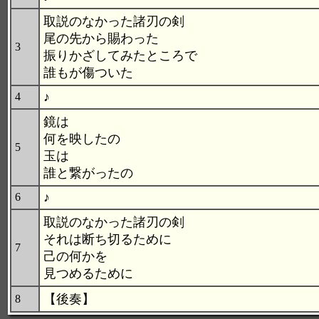
取説のなかった諸刃の剣
尾の先から賜わった
3
振りかざしてみたところで
誰もが傷ついた
♪
4
鏡は
何を映したの
5
玉は
誰と繋がったの
♪
6
取説のなかった諸刃の剣
それは断ち切るために
7
己の何かを
見つめるために
【後奏】
8