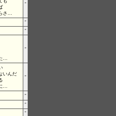
ても
"
ば
らさ…
"
"
"
た…
い
ないんだ
"
る
に…
"
"
"