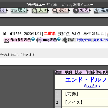
"未登録ユーザ"
(#0)
↓おもな利用メニュー
試す
聴く
人々
探す
知る
発
id =
611566
| 2020/11/01
|
二重唱
| 技術点=
9.1
点
|
再生 2164 回
|
作曲条件表示
map表示
評語:
上質な歌詞
|
[超絶技巧探
でそのままにしておきます
楽譜・歌詞・読み・作曲条件を表
エンド・ドルフ
Styx Strix
【前奏】
1
【ノイズ】
2