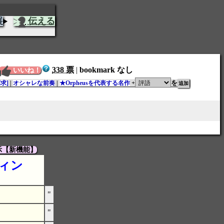
展
伝える
338 票
|
bookmark なし
いいね！
を
求]
|
オシャレな前奏
|
★Orpheusを代表する名作
+
示【新機能】
ィン
"
"