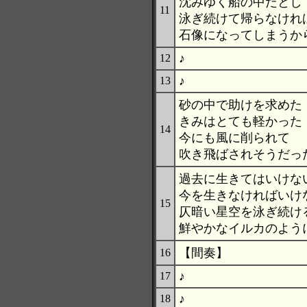
沈みゆく船の中だとし
11
泳ぎ続けて帰らなけれ
石像になってしまうか
♪
12
♪
13
砂の中で助けを求めた
きみはとても軽かった
14
今にも風に削られて
吹き飛ばされそうだっ
過去に生きてはいけな
今を生きなければいけ
15
仄暗い星空を泳ぎ続け
鮮やかなイルカのよう
【間奏】
16
♪
17
♪
18