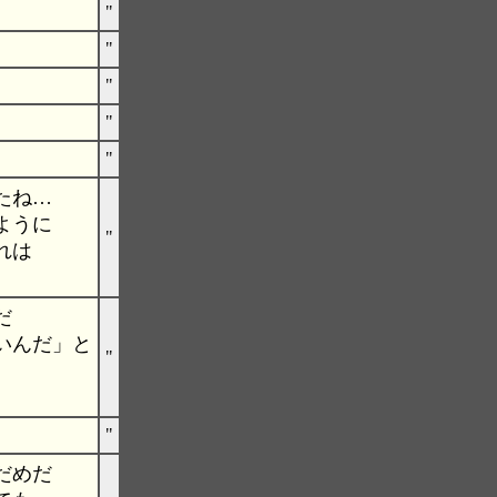
"
"
"
"
"
たね…
ように
"
れは
だ
いんだ」と
"
"
だめだ