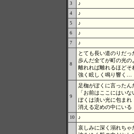
♪
3
♪
4
♪
5
♪
6
♪
7
とても長い道のりだっ
歩んだ全てが町の光の
8
離れれば離れるほどそ
強く眩しく鳴り響く…
足枷がぼくに言ったん
「お前はここにはいな
9
ぼくは淡い光に包まれ
消える定めの中にいる
♪
10
哀しみに深く溺れちゃ