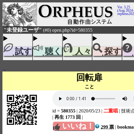
Ver. 3.25
(Aug 2024-
orpheus20
"未登録ユーザ"
(#0) open.php?id=580355
試す
聴く
人々
探す
...
回転扉
こと
id =
580355
| 2020/05/23
|
二重唱
| 技術
|
再生 1773 回
|
いいね！
299 票
|
bookm