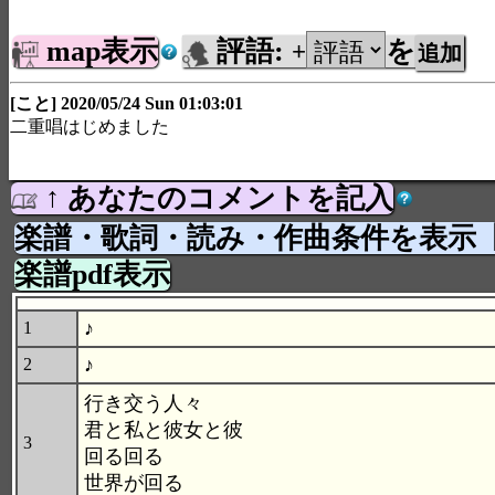
map表示
評語:
を
+
[こと] 2020/05/24 Sun 01:03:01
二重唱はじめました
↑ あなたのコメントを記入
楽譜・歌詞・読み・作曲条件を表示
楽譜pdf表示
♪
1
♪
2
行き交う人々
君と私と彼女と彼
3
回る回る
世界が回る