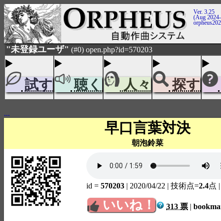
Ver. 3.25
(Aug 2024-
orpheus20
"未登録ユーザ"
(#0) open.php?id=570203
試す
聴く
人々
探す
...
早口言葉対決
朝泡鈴菜
id =
570203
| 2020/04/22
| 技術点=
2.4
点
いいね！
313 票
|
bookm