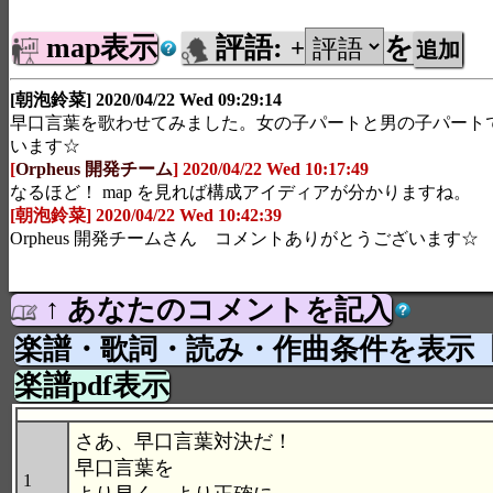
map表示
評語:
を
+
[朝泡鈴菜] 2020/04/22 Wed 09:29:14
早口言葉を歌わせてみました。女の子パートと男の子パート
います☆
[
Orpheus 開発チーム
] 2020/04/22 Wed 10:17:49
なるほど！ map を見れば構成アイディアが分かりますね。
[朝泡鈴菜] 2020/04/22 Wed 10:42:39
Orpheus 開発チームさん コメントありがとうございます☆
↑ あなたのコメントを記入
楽譜・歌詞・読み・作曲条件を表示
楽譜pdf表示
さあ、早口言葉対決だ！
早口言葉を
1