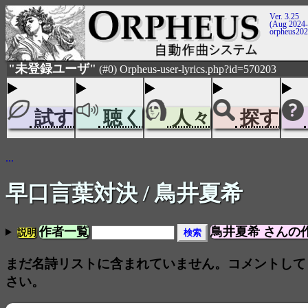
Ver. 3.25
(Aug 2024-
orpheus20
"未登録ユーザ"
(#0) Orpheus-user-lyrics.php?id=570203
試す
聴く
人々
探す
...
早口言葉対決
/ 鳥井夏希
作者一覧
鳥井夏希 さんの
説明
まだ名詩リストに含まれていません。コメントして
さい。