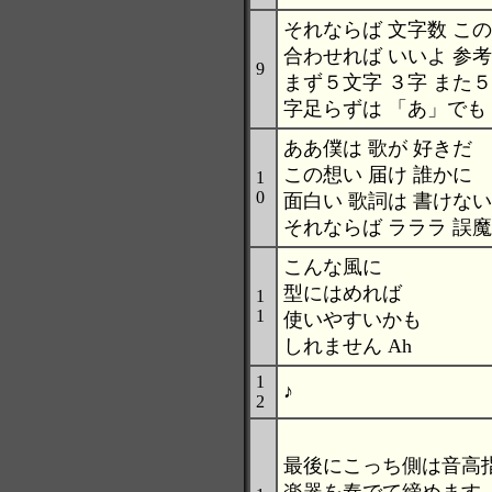
それならば 文字数 こ
合わせれば いいよ 参
9
まず５文字 ３字 また
字足らずは 「あ」でも
ああ僕は 歌が 好きだ
この想い 届け 誰かに
1
0
面白い 歌詞は 書けない
それならば ラララ 誤
こんな風に
型にはめれば
1
1
使いやすいかも
しれません Ah
1
♪
2
最後にこっち側は音高