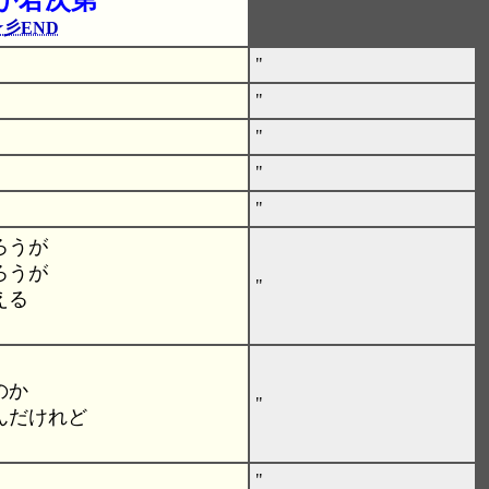
か君次第
☆彡END
"
"
"
"
"
ろうが
ろうが
"
える
のか
"
んだけれど
"