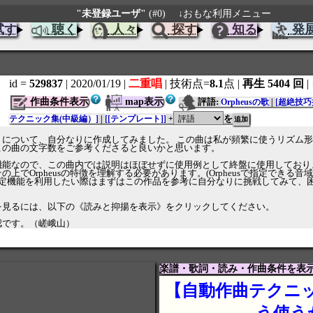
"未登録ユーザ"
(#0)
↓おもな利用メニュー
試す
聴く
人々
探す
知る
発
id =
529837
| 2020/01/19
|
二重唱
| 技術点=
8.1
点
|
再生 5404 回
|
作曲条件表示
map表示
評語:
Orpheusの歌
|
[超絶技巧
を
テクニック集(中級編）]
|
[[テンプレート]]
+
いて、自分なりに作成してみました。 この曲は私が頻繁に使うリズム形「8ビート(
この曲の文字数をご参考くださると良いかと思います。
能なので、この曲内では説明はほぼせずに使用例として終盤に使用しております
上でOrpheusの特徴を理解する必要があります。(Orpheusで指定でき
定機能を利用したい際はまずはこの作品を参考に自分なりに挑戦してみて、困っ
を見るには、以下の《読みと抑揚を表示》をクリックしてください。
認です。（嵯峨山）
楽譜・歌詞・読み・作曲条件を表
【自動作曲テクニック