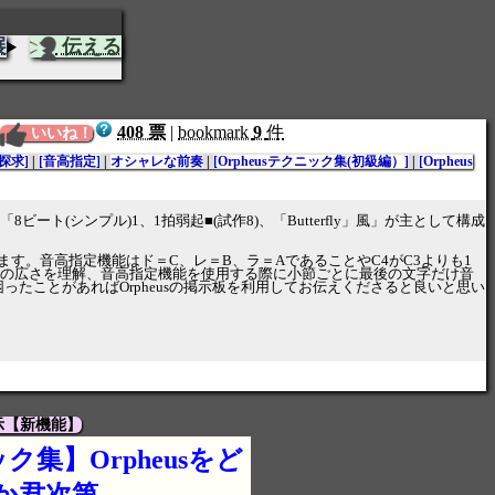
展
伝える
408 票
|
bookmark
9
件
いいね！
探求]
|
[音高指定]
|
オシャレな前奏
|
[Orpheusテクニック集(初級編）]
|
[Orpheus
シンプル)1、1拍弱起■(試作8)、「Butterfly」風」が主として構成
。音高指定機能はド＝C、レ＝B、ラ＝AであることやC4がC3よりも1
る音域の広さを理解、音高指定機能を使用する際に小節ごとに最後の文字だけ音
たことがあればOrpheusの掲示板を利用してお伝えくださると良いと思い
示【新機能】
集】Orpheusをど