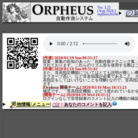
Ver. 3.25
(Aug 2024-)
orpheus2024a
...
[作者] 2020/01/19 Sun 09:51:17
提案・募集の告知のあった「自動作曲テクニック集」につ
されております。これらのリズム形を使用する際は
[作者] 2020/01/19 Sun 09:51:42
また、音高指定機能についてはとても説明が難しい機
オクターブ高い、など音楽知識が必要であること。その
高指定をしてはいけないことを理解) なので、音高指
ます。
[
Orpheus 開発チーム
] 2020/03/16 Mon 18:15:21
補足です。「音高指定機能」がどう使われているか
[開発チーム] 2020/04/29 Wed 16:11:12
ログインなしで非登録者のコメント記入の機能の確
他情報/メニュー
↑ あなたのコメントを記入