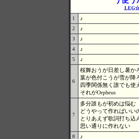
う使う
LEG
♪
1
♪
2
♪
3
♪
4
♪
5
桜舞おうが日差し暑か
葉が色付こうが雪が降
6
四季関係無く誰でも使
それがOrpheus
多分誰もが初めは悩む
どうやって作ればいい
7
とりあえず歌詞打ち込
思い通りに作れない
♪
8