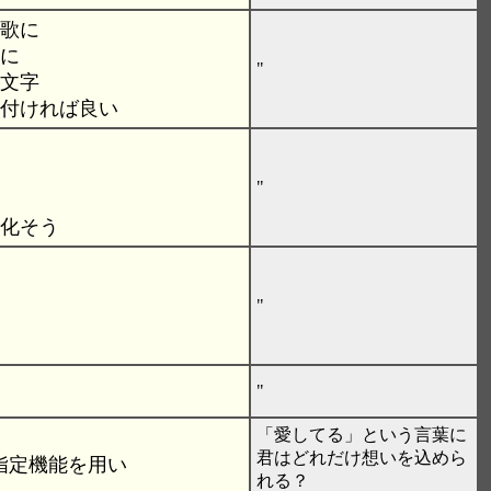
の歌に
考に
"
５文字
 付ければ良い
"
魔化そう
"
"
「愛してる」という言葉に
君はどれだけ想いを込めら
指定機能を用い
れる？