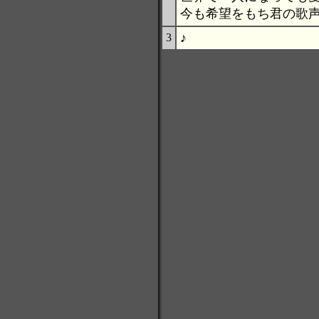
今も希望をもち君の歌
♪
3