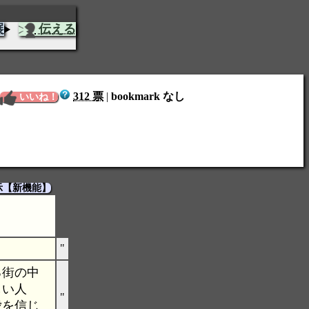
展
伝える
312 票
|
bookmark なし
いいね！
示【新機能】
"
る街の中
しい人
"
愛を信じ