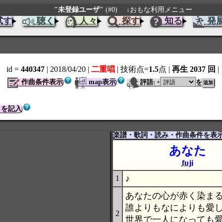
"未登録ユーザ"
(#0)
↓おもな利用メニュー
試す
聴く
人々
探す
知る
発
id =
440347
| 2018/04/20
|
二重唱
| 技術点=
1.5
点
|
再生 2037 回
|
作曲条件表示
map表示
評語:
を
+
トを記入
楽譜・歌詞・読み・作曲条件を表
あなた
fuji
♪
1
あなたの心が赤く染ま
誰よりもなによりも愛
2
世界で一人になっても