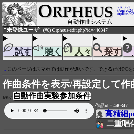
Ver. 3.25
(Aug 2024-
orpheus20
"未登録ユーザ"
(#0) Orpheus-edit.php?id=440347
試す
聴く
人々
探す
...
このページはスマホでは動作が遅いです。できるだけPCを
作曲条件を表示/再設定して作
自動作曲実験参加条件
お勧め)
作品id = 440347
高精細p
二重唱