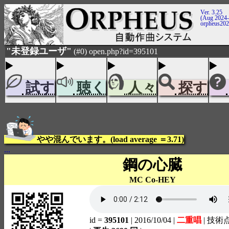
Ver. 3.25
(Aug 2024-
orpheus20
"未登録ユーザ"
(#0) open.php?id=395101
試す
聴く
人々
探す
やや混んでいます。(load average ＝3.71)
...
鋼の心臓
MC Co-HEY
id =
395101
| 2016/10/04
|
二重唱
| 技術