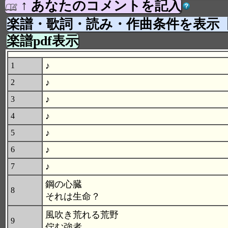
↑ あなたのコメントを記入
楽譜・歌詞・読み・作曲条件を表示
楽譜pdf表示
♪
1
♪
2
♪
3
♪
4
♪
5
♪
6
♪
7
鋼の心臓
8
それは生命？
風吹き荒れる荒野
9
佇む強者