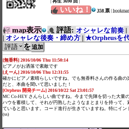
|
再生 3690 回
|
いいね！
358 票
|
bookma
map表示
評語:
オシャレな前奏
|
|
オシャレな後奏・締め方
|
★Orpheus
を
[無香料] 2016/10/06 Thu 11:50:14
ピアノがお洒落で素敵です
[えーん] 2016/10/06 Thu 12:31:55
確かにピアノ素晴らしいですね、でも無香料さんの作る曲の
だと、本曲を聞いて思いました！
[
Orpheus 開発チーム
] 2016/10/22 Sat 23:01:57
MC Co-HEY さんらしい曲ですね。今まで先陣を切った大
ハウを蓄積して、それが円熟したようなまとまりを持って、
ていると思います。コード進行が生きていますね。特にイン
(ss)