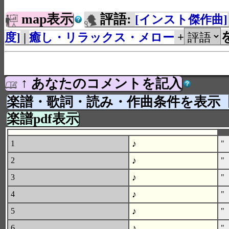
map表示
評語:
[インスト傑作曲]
度]
|
癒し・リラックス・メロー
+
↑ あなたのコメントを記入
楽譜・歌詞・読み・作曲条件を表示
楽譜pdf表示
♪
1
"
♪
2
"
♪
3
"
♪
4
"
♪
5
"
♪
6
"