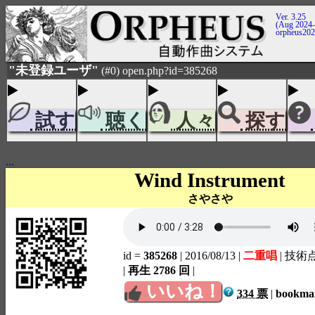
Ver. 3.25
(Aug 2024-
orpheus20
"未登録ユーザ"
(#0) open.php?id=385268
試す
聴く
人々
探す
...
Wind Instrument
さやさや
id =
385268
| 2016/08/13
|
二重唱
| 技術
|
再生 2786 回
|
いいね！
334 票
|
bookm