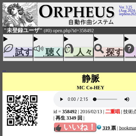
Ver. 3.25
(Aug 2024-
orpheus20
"未登録ユーザ"
(#0) open.php?id=358492
試す
聴く
人々
探す
...
静脈
MC Co-HEY
id =
358492
| 2016/02/13
|
二重唱
| 技術
|
再生 3349 回
|
いいね！
319 票
|
bookma