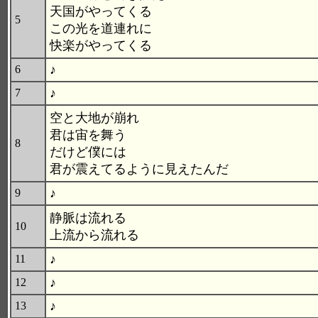
天国がやってくる
5
この光を道連れに
快楽がやってくる
♪
6
♪
7
空と大地が崩れ
君は宙を舞う
8
だけど僕には
君が震えてるように見えたんだ
♪
9
静脈は流れる
10
上流から流れる
♪
11
♪
12
♪
13