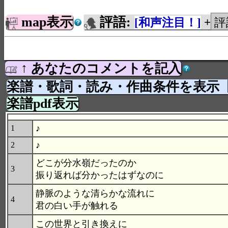
map表示
評語:
[和声注目！]
+
↑ あなたのコメントを記入
楽譜・歌詞・読み・作曲条件を表示
楽譜pdf表示
♪
1
♪
2
どこが分水嶺だったのか
3
振り返れば分かったはずなのに
静脈のような清らかな流れに
4
君の白い手が触れる
この世界と引き換えに