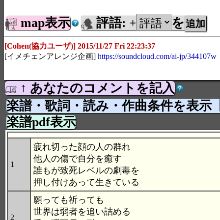
map表示
評語:
を
+
[Cohen(協力ユーザ)] 2015/11/27 Fri 22:23:37
[イメチェンアレンジ企画]
https://soundcloud.com/ai-jp/344107w
↑ あなたのコメントを記入
楽譜・歌詞・読み・作曲条件を表示
楽譜pdf表示
疲れ切った顔の人の群れ
他人の傷で自分を癒す
1
誰もが致死レベルの劇毒を
押し付けあって生きている
願っても祈っても
世界は弱者を追い詰める
2