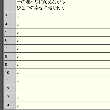
千の理不尽に耐えながら
ひとつの幸せに縋り付く
♪
3
♪
4
♪
5
♪
6
♪
7
♪
8
♪
9
♪
10
♪
11
♪
12
♪
13
♪
14