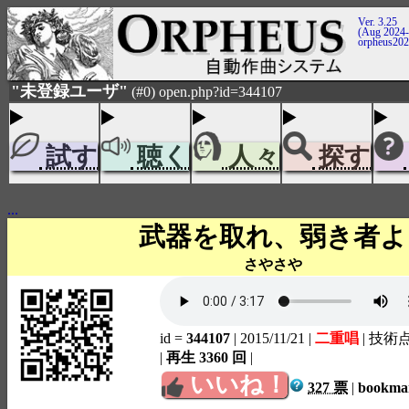
Ver. 3.25
(Aug 2024-
orpheus20
"未登録ユーザ"
(#0) open.php?id=344107
試す
聴く
人々
探す
...
武器を取れ、弱き者よ
さやさや
id =
344107
| 2015/11/21
|
二重唱
| 技術
|
再生 3360 回
|
いいね！
327 票
|
bookm